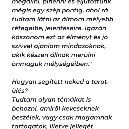
megállni, pihenni és eljutottunk
mégis egy szép pontig, ahol rá
tudtam látni az álmom mélyebb
rétegeibe, jelentéseire. Igazán
köszönöm ezt az élményt és jó
szívvel ajánlom mindazoknak,
akik készen állnak merülni
önmaguk mélységeiben."
Hogyan segített neked a tarot-
ülés?
Tudtam olyan témákat is
behozni, amiről keveseknek
beszélek, vagy csak magamnak
tartogatok, illetve jellegét