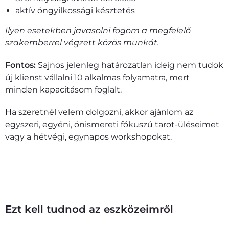
aktív öngyilkossági késztetés
Ilyen esetekben javasolni fogom a megfelelő
szakemberrel végzett közös munkát.
Fontos:
Sajnos jelenleg határozatlan ideig nem tudok
új klienst vállalni 10 alkalmas folyamatra, mert
minden kapacitásom foglalt.
Ha szeretnél velem dolgozni, akkor ajánlom az
egyszeri, egyéni, önismereti fókuszú tarot-üléseimet
vagy a hétvégi, egynapos workshopokat.
Érdekelnek a 10 alkalmas kísérés részletei
Ezt kell tudnod az eszközeimről