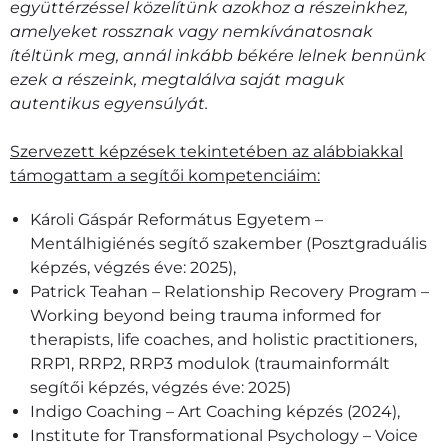
együttérzéssel közelítünk azokhoz a részeinkhez,
amelyeket rossznak vagy nemkívánatosnak
ítéltünk meg, annál inkább békére lelnek bennünk
ezek a részeink, megtalálva saját maguk
autentikus egyensúlyát.
Szervezett képzések tekintetében az alábbiakkal
támogattam a segítői kompetenciáim:
Károli Gáspár Református Egyetem –
Mentálhigiénés segítő szakember (Posztgraduális
képzés, végzés éve: 2025),
Patrick Teahan – Relationship Recovery Program –
Working beyond being trauma informed for
therapists, life coaches, and holistic practitioners,
RRP1, RRP2, RRP3 modulok (traumainformált
segítői képzés, végzés éve: 2025)
Indigo Coaching – Art Coaching képzés (2024),
Institute for Transformational Psychology – Voice