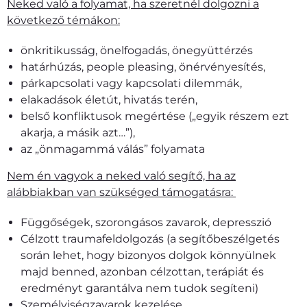
Neked való a folyamat, ha szeretnél dolgozni a
következő témákon:
önkritikusság, önelfogadás, önegyüttérzés
határhúzás, people pleasing, önérvényesítés,
párkapcsolati vagy kapcsolati dilemmák,
elakadások életút, hivatás terén,
belső konfliktusok megértése („egyik részem ezt
akarja, a másik azt…”),
az „önmagammá válás” folyamata
Nem én vagyok a neked való segítő, ha az
alábbiakban van szükséged támogatásra:
Függőségek, szorongásos zavarok, depresszió
Célzott traumafeldolgozás (a segítőbeszélgetés
során lehet, hogy bizonyos dolgok könnyülnek
majd benned, azonban célzottan, terápiát és
eredményt garantálva nem tudok segíteni)
Személyiségzavarok kezelése