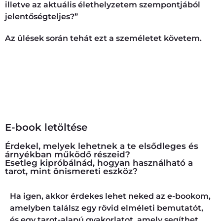
illetve az aktuális élethelyzetem szempontjából
jelentőségteljes?”
Az ülések során tehát ezt a személetet követem.
Online tarot-ülésre jelentkezem
Személyes tarot-ülésre jelentkezem
E-book letöltése
Érdekel, melyek lehetnek a te elsődleges és
árnyékban működő részeid?
Esetleg kipróbálnád, hogyan használható a
tarot, mint önismereti eszköz?
Ha igen, akkor érdekes lehet neked az e-bookom,
amelyben találsz egy rövid elméleti bemutatót,
és egy tarot-alapú gyakorlatot, amely segíthet