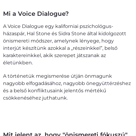
Mi a Voice Dialogue?
A Voice Dialogue egy kaliforniai pszichológus-
házaspár, Hal Stone és Sidra Stone által kidolgozott
önismereti módszer, amelynek lényege, hogy
interjút készítünk azokkal a „részeinkkel”, belső
karaktereinkkel, akik szerepet játszanak az
életünkben.
A történetük megismerése útján önmagunk
nagyobb elfogadásához, nagyobb önegyüttérzéshez
és a belső konfliktusaink jelentős mértékű
csökkenéséhez juthatunk.
Érdekelnek a 10 alkalmas kísérés részletei
Mit jelent az, hogy "önismereti fókuszú"