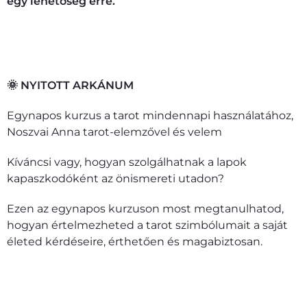
egy lehetőség erre.
Jelentkezem az álom-workshopra
🌞 NYITOTT ARKÁNUM
Egynapos kurzus a tarot mindennapi használatához,
Noszvai Anna tarot-elemzővel és velem
Kíváncsi vagy, hogyan szolgálhatnak a lapok
kapaszkodóként az önismereti utadon?
Ezen az egynapos kurzuson most megtanulhatod,
hogyan értelmezheted a tarot szimbólumait a saját
életed kérdéseire, érthetően és magabiztosan.
Jelentkezem a tarot-kurzusra