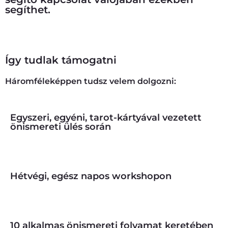
segíthet.
Letöltöm az e-bookot
Így tudlak támogatni
Háromféleképpen tudsz velem dolgozni:
Egyszeri, egyéni, tarot-kártyával vezetett
önismereti ülés során
Tovább
Hétvégi, egész napos workshopon
Tovább
10 alkalmas önismereti folyamat keretében