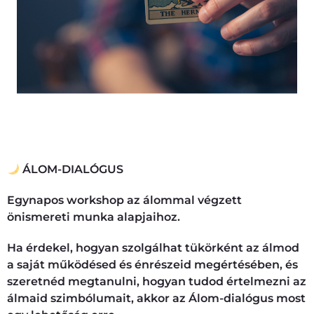
Jelenleg az alábbi témákban tudsz egynapos
workshopokra jelentkezni hozzám:
ÁLOM-DIALÓGUS
Egynapos workshop az álommal végzett
önismereti munka alapjaihoz.
Ha érdekel, hogyan szolgálhat tükörként az álmod
a saját működésed és énrészeid megértésében, és
szeretnéd megtanulni, hogyan tudod értelmezni az
álmaid szimbólumait, akkor az Álom-dialógus most