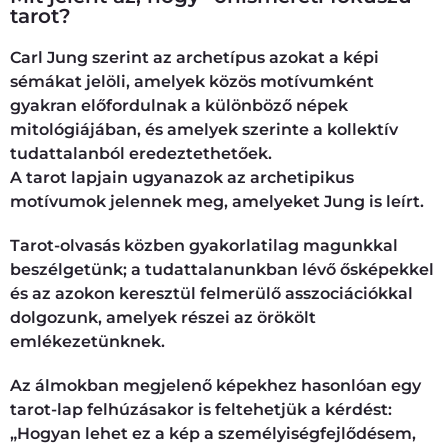
tarot?
Carl Jung szerint az archetípus azokat a képi
sémákat jelöli, amelyek közös motívumként
gyakran előfordulnak a különböző népek
mitológiájában, és amelyek szerinte a kollektív
tudattalanból eredeztethetőek.
A tarot lapjain ugyanazok az archetipikus
motívumok jelennek meg, amelyeket Jung is leírt.
Tarot-olvasás közben gyakorlatilag magunkkal
beszélgetünk; a tudattalanunkban lévő ősképekkel
és az azokon keresztül felmerülő asszociációkkal
dolgozunk, amelyek részei az örökölt
emlékezetünknek.
Az álmokban megjelenő képekhez hasonlóan egy
tarot-lap felhúzásakor is feltehetjük a kérdést:
„Hogyan lehet ez a kép a személyiségfejlődésem,