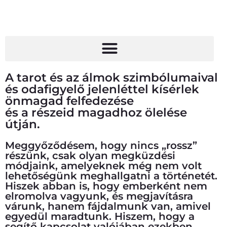
E-book
A tarot és az álmok szimbólumaival
és odafigyelő jelenléttel kísérlek
önmagad felfedezése
és a részeid magadhoz ölelése
útján.
Meggyőződésem, hogy nincs „rossz”
részünk, csak olyan megküzdési
módjaink, amelyeknek még nem volt
lehetőségünk meghallgatni a történetét.
Hiszek abban is, hogy emberként nem
elromolva vagyunk, és megjavításra
várunk, hanem fájdalmunk van, amivel
egyedül maradtunk. Hiszem, hogy a
segítő kapcsolat valójában ezekben