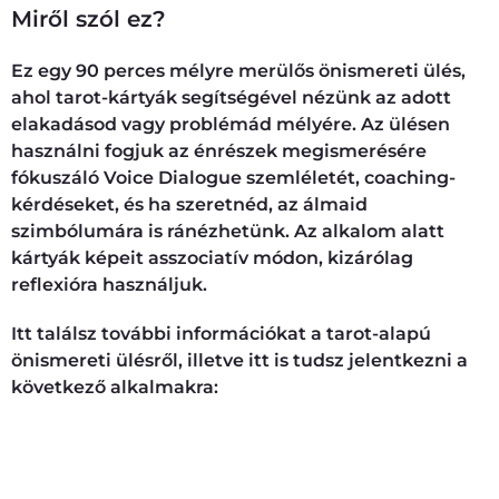
Miről szól ez?
Ez egy 90 perces mélyre merülős önismereti ülés,
ahol tarot-kártyák segítségével nézünk az adott
elakadásod vagy problémád mélyére. Az ülésen
használni fogjuk az énrészek megismerésére
fókuszáló Voice Dialogue szemléletét, coaching-
kérdéseket, és ha szeretnéd, az álmaid
szimbólumára is ránézhetünk. Az alkalom alatt
kártyák képeit asszociatív módon, kizárólag
reflexióra használjuk.
Itt találsz további információkat a tarot-alapú
önismereti ülésről, illetve itt is tudsz jelentkezni a
következő alkalmakra:
Online tarot-ülésre jelentkezem